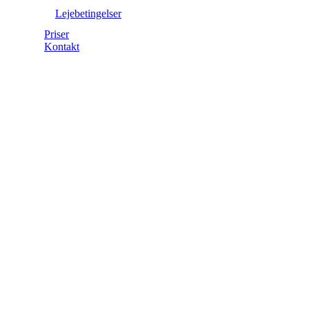
Lejebetingelser
Priser
Kontakt
Roager
Medborgerhus
er et
nøglehus.
Det vil
sige, at der
ikke kan
tilbydes
vært/værtinde.
Selvom
det er et
nøglehus,
skal der
som
minimum