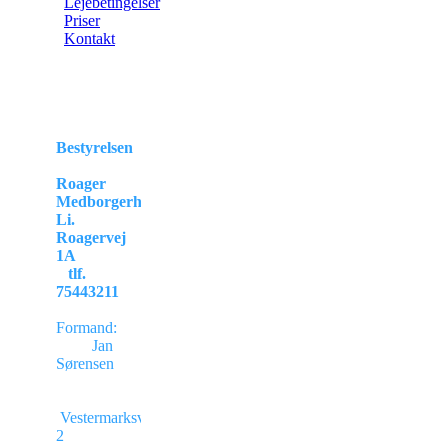
Lejebetingelser
Priser
Kontakt
Bestyrelsen
Roager
Medborgerhus,
Li.
Roagervej
1A
tlf.
75443211
Formand:
Jan
Sørensen
Vestermarksvej
2