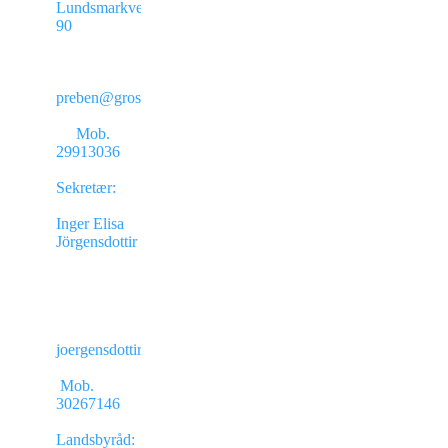
Lundsmarkvej
90
preben@grosmann.n
Mob.
29913036
Sekretær:
Inger Elisa
Jörgensdottir
joergensdottir@gmail.com
Mob.
30267146
Landsbyråd: