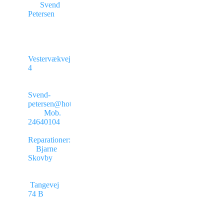
Svend
Petersen
Vestervækvej
4
Svend-
petersen@hotmail.com
Mob.
24640104
Reparationer:
Bjarne
Skovby
Tangevej
74 B