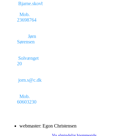
Bjarne.skovby@mail.dk
Mob.
23698764
Jørn
Sørensen
Solvænget
20
jorn.s@c.dk
Mob.
60603230
webmaster: Egon Christensen
Vis almindelig hjemmeside