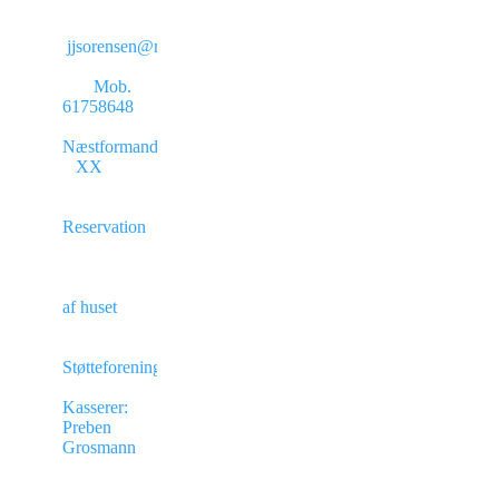
jjsorensen@mail.dk
Mob.
61758648
Næstformand
XX
Reservation
af huset
Støtteforening
Kasserer:
Preben
Grosmann