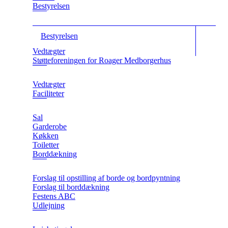
Bestyrelsen
Bestyrelsen
Vedtægter
Støtteforeningen for Roager Medborgerhus
Vedtægter
Faciliteter
Sal
Garderobe
Køkken
Toiletter
Borddækning
Forslag til opstilling af borde og bordpyntning
Forslag til borddækning
Festens ABC
Udlejning